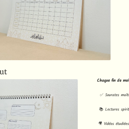
ut
Chaque fin de moi
✅ Sourates maîtr
📚 Lectures spiri
🎥 Vidéos étudiée