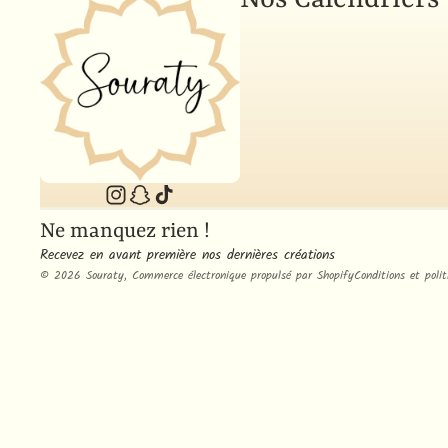
Politique de con
Politique de r
Conditions d’uti
Politique d’exp
Coordonnées
Ne manquez rien !
Mentions légale
Recevez en avant première nos dernières créations
© 2026
Souraty
,
Commerce électronique propulsé par Shopify
Conditions et polit