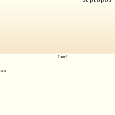
fidentialité
emboursement
lisation
édition
E-mail
s
iques